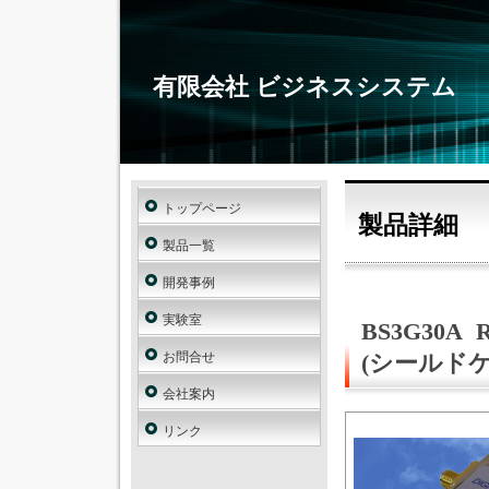
有限会社 ビジネスシステム
トップページ
製品詳細
製品一覧
開発事例
実験室
BS3G30
お問合せ
(シールド
会社案内
リンク