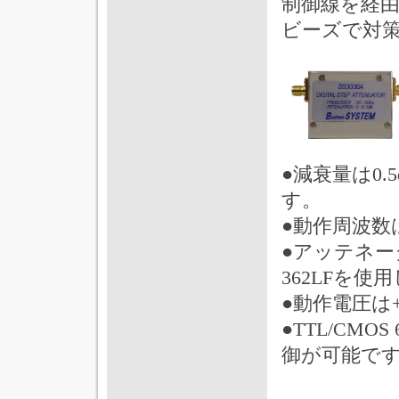
制御線を経
ビーズで対
●減衰量は0.
す。
●動作周波数
●アッテネータ
362LFを使
●動作電圧は+
●TTL/CM
御が可能で