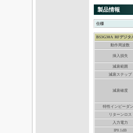
製品情報
仕様
BS3G30A RF
動作周波数
挿入損失
減衰範囲
減衰ステップ
減衰確度
特性インピーダ
リターンロス
入力電力
IP0.1dB