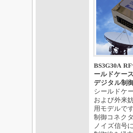
BS3G30
ールドケース
デジタル制御
シールドケ
および外来
用モデルで
制御コネク
ノイズ信号