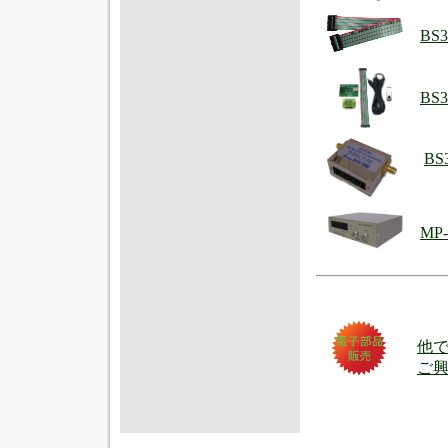
BS
BS
B
MP
他
ご